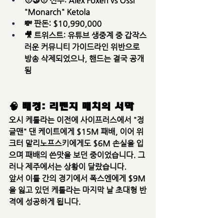
🧑‍🤝‍🧑 선수: Alex Foxen vs Ossi 
"Monarch" Ketola
💸 판돈: $10,990,000
🎥 트위스트: 유튜브 생중계 중 갑작스
러운 
커뮤니티 가이드라인 위반으로 
방송 삭제
되었으나, 핸드는 결국 공개
됨
🧠 배경: 리벤지 매치의 서막
오시 케톨라는 이전에 사이프러스에서 
"정
글맨" 댄 케이트에게 $15M 패배
, 이어 
위
크터 말리노프스키에게도 $6M 손실
을 입
으며 패배의 쓴맛을 보던 중이었습니다. 그
러나 제주에서는 상황이 달랐습니다.
앞서 이틀 간의 경기에서 
폭스엔에게 $9M
을 잃고 있던 케톨라
는 마지막 날 
초대형 반
격
에 성공하게 됩니다.