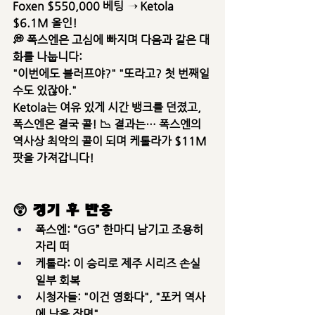
Foxen $550,000 베팅 → Ketola 
$6.1M 올인!
💭 폭스엔은 고심에 빠지며 다음과 같은 대
화를 나눕니다:
"이번에도 블러프야?" "또라고? 첫 번째일 
수도 있잖아."
Ketola는 여유 있게 시간 뱅크를 던졌고, 
폭스엔은 결국 콜! 📉 결과는… 
폭스엔의 
역사상 최악의 콜
이 되며 케톨라가 $11M 
팟을 가져갑니다!
😲 경기 후 반응
폭스엔: “GG” 한마디 남기고 조용히 
자리 떠
케톨라: 이 승리로 제주 시리즈 손실 
일부 회복
시청자들: "이건 영화다", "포커 역사
에 남을 장면"