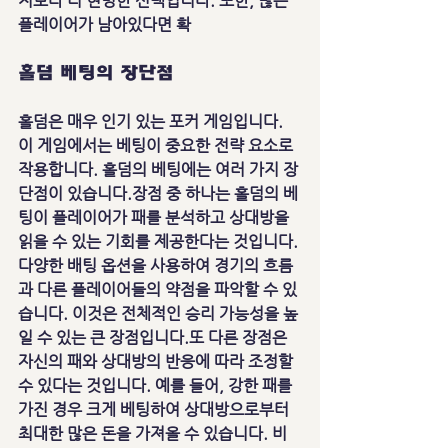
지보다 더 현명한 선택입니다. 또한, 많은 
플레이어가 남아있다면 확
홀덤 베팅의 장단점
홀덤은 매우 인기 있는 포커 게임입니다. 
이 게임에서는 베팅이 중요한 전략 요소로 
작용합니다. 홀덤의 베팅에는 여러 가지 장
단점이 있습니다.장점 중 하나는 홀덤의 베
팅이 플레이어가 패를 분석하고 상대방을 
읽을 수 있는 기회를 제공한다는 것입니다. 
다양한 배팅 옵션을 사용하여 경기의 흐름
과 다른 플레이어들의 약점을 파악할 수 있
습니다. 이것은 전체적인 승리 가능성을 높
일 수 있는 큰 장점입니다.또 다른 장점은 
자신의 패와 상대방의 반응에 따라 조정할 
수 있다는 것입니다. 예를 들어, 강한 패를 
가진 경우 크게 베팅하여 상대방으로부터 
최대한 많은 돈을 가져올 수 있습니다. 비