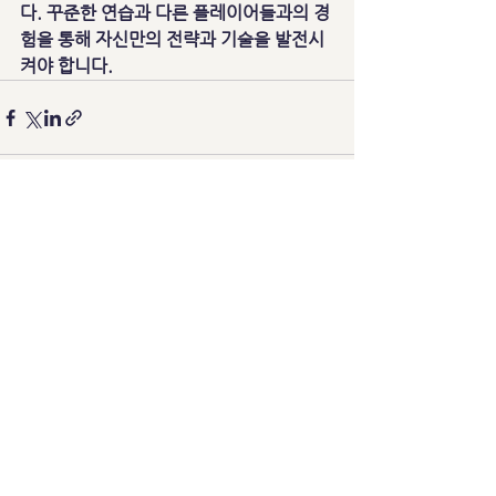
다. 꾸준한 연습과 다른 플레이어들과의 경
험을 통해 자신만의 전략과 기술을 발전시
켜야 합니다.
전체 보기
최근 게시물