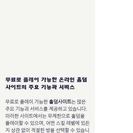
무료로 플레이 가능한 온라인 홀덤 
사이트의 주요 기능과 서비스
무료로 플레이 가능한 
홀덤사이트
는 많은 
주요 기능과 서비스를 제공하고 있습니다. 
이러한 사이트에서는 무제한으로 홀덤을 
플레이할 수 있으며, 어떤 스킬 레벨에 있든
지 상관 없이 적절한 방을 선택할 수 있습니