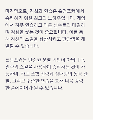
마지막으로, 경험과 연습은 홀덤포커에서 
승리하기 위한 최고의 노하우입니다. 게임
에서 자주 연습하고 다른 선수들과 대결하
며 경험을 쌓는 것이 중요합니다. 이를 통
해 자신의 스킬을 향상시키고 판단력을 개
발할 수 있습니다.
홀덤포커는 단순한 운빨 게임이 아닙니다. 
전략과 스킬을 사용하여 승리하는 것이 가
능하며, 카드 조합 전략과 상대방의 동작 관
찰, 그리고 꾸준한 연습을 통해 더욱 강력
한 플레이어가 될 수 있습니다.