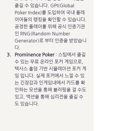
즐길 수 있습니다. GPI(Global 
Poker Index)를 도입하여 국내 플레
이어들의 랭킹을 확인할 수 있습니다. 
공정한 플레이를 위해 공식 인증기관
인 RNG(Random Number 
Generator)로 부터 인증을 받았습니
다.
Prominence Poker
 : 스팀에서 즐길 
수 있는 무료 온라인 포커 게임으로, 
텍사스 홀덤 기반 시뮬레이션 포커 게
임 입니다. 실제 포커에서 느낄 수 있
는 긴장감과 인게임내에서 카드를 확
인하는 모션을 통해 블러핑을 걸 수도 
있고, 액션을 통해 심리전을 즐길 수 
도 있습니다.