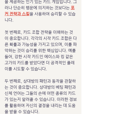
을 제공하는 인기 있는 카드 게임입니다. 그
러나 단순히 행운에 의지하는 것보다는 
포
커 전략과 스킬
을 사용하여 승리할 수 있습
니다.
첫 번째로, 카드 조합 전략을 이해하는 것
이 중요합니다. 각각의 시작 카드 조합은 다
른 확률과 가능성을 가지고 있으며, 이를 파
악하는 것이 승리를 위한 핵심입니다. 예를 
들어, 강한 시작 카드인 에이스와 킹 같은 
고가의 카드를 받았다면 더 공격적인 플레
이를 시도할 수 있습니다.
두 번째로, 상대방의 패턴과 동작을 관찰하
는 것이 중요합니다. 상대방의 베팅 패턴과 
신체 언어는 그들의 손에 어떤 종류의 카드
가 있는지 알려줄 수 있습니다. 이러한 정보
를 활용하여 자신의 결정을 내리는 데 도움
을 받을 수 있습니다.