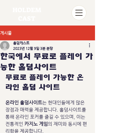
HOLDEM
CAST
게시물
홀덤캐스트
2023년 12월 9일
3분 분량
한국에서 무료로 플레이 가
능한 홀덤사이트
무료로 플레이 가능한 온
라인 홀덤 사이트
온라인 홀덤사이트
는 현대인들에게 많은 
장점과 매력을 제공합니다. 홀덤사이트를 
통해 온라인 포커를 즐길 수 있으며, 이는 
전통적인 
카지노 게임
의 재미와 동시에 편
리함을 제공합니다.