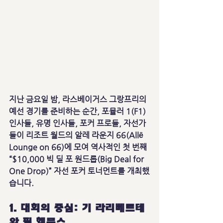
지난 금요일 밤, 라스베이거스 그랑프리의 
예선 경기를 준비하는 순간, 포뮬러 1(F1) 
인사들, 유명 인사들, 포커 프로들, 자선가
들이 리조트 월드의 알레 라운지 66(Allē 
Lounge on 66)에 모여 역사적인 첫 번째 
“$10,000 빅 딜 포 원드롭(Big Deal for 
One Drop)”
 자선 포커 토너먼트를 개최했
습니다.
1. 대회의 중심: 기 라리베르테
와 필 헬뮤스