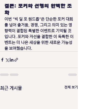
결론: 포커와 선행의 완벽한 조
화
이번 "빅 딜 포 원드롭"은 단순한 포커 대회
를 넘어 
즐거움, 경쟁, 그리고 의미 있는 영
향력
이 결합된 특별한 이벤트로 기억될 것
입니다. 포커와 자선을 결합한 이 독특한 이
벤트는 더 나은 세상을 위한 새로운 가능성
을 보여줬습니다.
전체 보기
최근 게시물