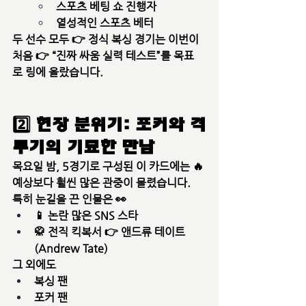
스포츠 베팅 쇼 진행자
열성적인 스포츠 베터
두 선수 모두 👉 
정식 복싱 경기는 이번이 
처음
 👉 “진짜 싸움 실력 테스트”를 목표
로 링에 올랐습니다.
2️⃣ 현장 분위기: 포커와 격
투기의 기묘한 만남
목요일 밤, 5경기로 구성된 이 카드에는 🔥 
예상보다 훨씬 많은 관중이 몰렸습니다.
특히 눈길을 끈 인물은 👀
📱 논란 많은 SNS 스타
🥋 전직 킥복서 👉 
앤드류 테이트
(Andrew Tate)
그 외에도
복싱 팬
포커 팬