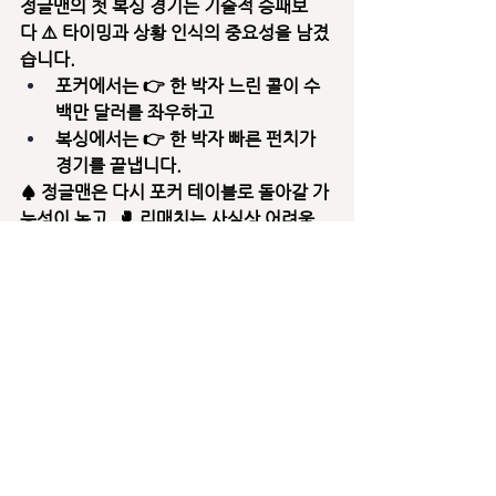
정글맨의 첫 복싱 경기는 기술적 승패보
다 ⚠️ 
타이밍과 상황 인식의 중요성
을 남겼
습니다.
포커에서는 👉 한 박자 느린 콜이 수
백만 달러를 좌우하고
복싱에서는 👉 한 박자 빠른 펀치가 
경기를 끝냅니다.
♠️ 
정글맨은 다시 포커 테이블로 돌아갈 가
능성이 높고
, 🥊 
리매치는 사실상 어려울 
것
이라는 전망이 지배적입니다.
이번 경기는 “정글맨의 복싱 커리어”보다
는 👉 
포커 스타의 이색 도전, 그리고 논란
의 사례
로 오래 기억될 가능성이 큽니다.