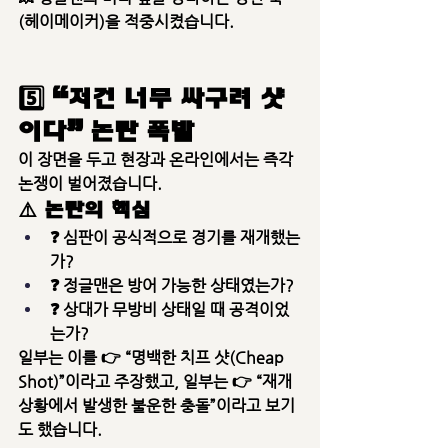
(헤이메이커)
을 적중시켰습니다.
5️⃣ “저건 너무 싸구려 샷
이다” 논란 폭발
이 장면을 두고 현장과 온라인에서는 즉각 
논쟁이 벌어졌습니다.
⚠️ 논란의 핵심
❓ 심판이 공식적으로 경기를 재개했는
가?
❓ 정글맨은 방어 가능한 상태였는가?
❓ 상대가 무방비 상태일 때 공격이었
는가?
일부는 이를 👉 
“명백한 치프 샷(Cheap 
Shot)”
이라고 주장했고, 일부는 👉 “재개 
상황에서 발생한 불운한 충돌”이라고 보기
도 했습니다.