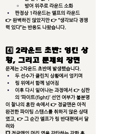
방어 위주로 라운드 소화
판정상 
1라운드는 엘프의 라운드
👉 완벽하진 않았지만 👉 “생각보다 경쟁
력 있다”는 반응도 나왔습니다.
4️⃣ 2라운드 초반: 엉킨 상
황, 그리고 문제의 장면
문제는 
2라운드 초반
에 발생했습니다.
두 선수가 클린치 상황에서 엉키며
링 위에서 
함께 넘어짐
이후 다시 일어나는 과정에서 👉 
심판
의 ‘파이트(fight)’ 선언 여부가 불분명
이 찰나의 혼란 속에서 👉 
정글맨은 아직 
완전한 파이팅 스탠스를 취하지 않은 상태
였고, 👉 그 순간 
엘프가 링 반대편에서 달
려와
💥 
정글맨의 머리 옆을 강타하는 강한 훅