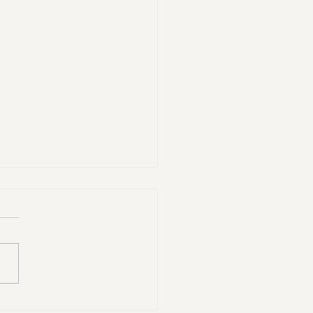
🔥 포커드림21 말레이시아