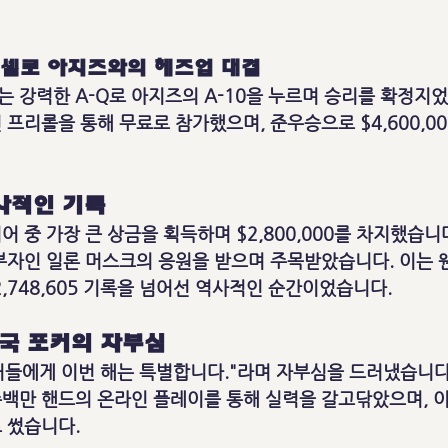
르셀로 아지즈와의 헤즈업 대결
 강력한 A-Q로 아지즈의 A-10을 누르며 승리를 확정지
 프리롤을 통해 무료로 참가했으며, 준우승으로 $4,600,0
역사적인 기록
어 중 가장 큰 상금을 획득하며 $2,800,000를 차지했습니다
부자인 일론 머스크의 응원을 받으며 주목받았습니다. 이는 
2,748,605 기록을 넘어선 역사적인 순간이었습니다.
중국 포커의 자부심
들에게 이번 해는 특별합니다."라며 자부심을 드러냈습니다.
수백만 핸드의 온라인 플레이를 통해 실력을 갈고닦았으며, 
 썼습니다.