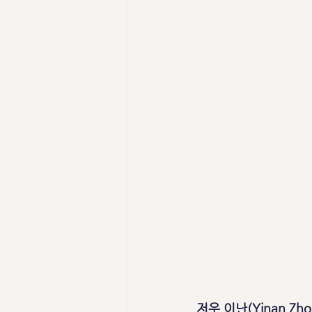
저우 이난(Yinan Zho