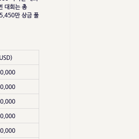
 대회는 총 
,450만 상금 풀
USD)
0,000
0,000
0,000
0,000
0,000