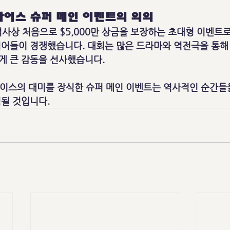
라다이스 슈퍼 메인 이벤트의 의의
역사상 처음으로 $5,000만 상금을 보장하는 초대형 이벤트로
이어들이 경쟁했습니다. 대회는 많은 드라마와 역전극을 통해
게 큰 감동을 선사했습니다.
다이스의 대미를 장식한 슈퍼 메인 이벤트는 역사적인 순간들을
억될 것입니다.