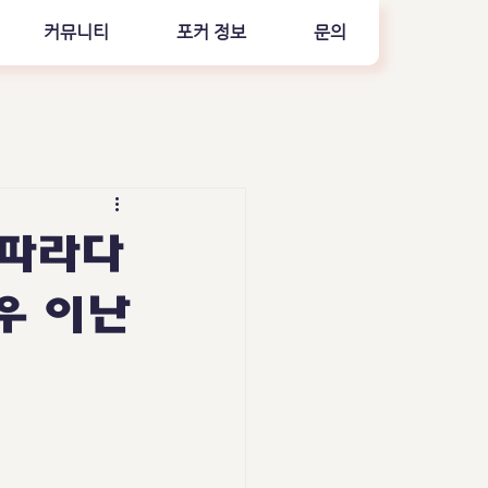
커뮤니티
포커 정보
문의
 파라다
우 이난