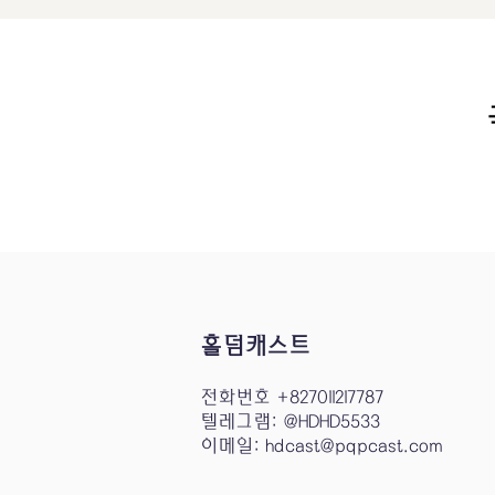
전쟁! 다이아몬드 포커 시리
즈 PLO 그랜드슬램 완전 해
부 🔥💎
홀덤캐스트
전화번호 +827011217787
텔레그램: @HDHD5533
​이메일:
hdcast@pqpcast.com