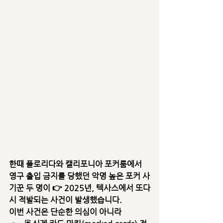
한때 플로리다와 캘리포니아 포커룸에서 
영구 출입 금지
를 당했던 악명 높은 포커 사
기꾼 두 명이 👉 
2025년, 텍사스에서 또다
시 적발
되는 사건이 발생했습니다.
이번 사건은 단순한 의심이 아니라