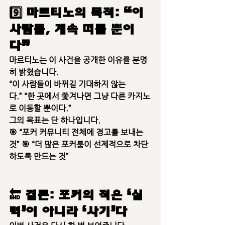
9️⃣ 마르티노의 목적: “이 
사람들, 계속 떠돌 뿐이
다”
마르티노는 이 사건을 공개한 이유를 분명
히 밝혔습니다.
“이 사람들이 바뀌길 기대하지 않는
다.” “한 곳에서 쫓겨나면 그냥 
다른 카지노
로 이동할 뿐
이다.”
그의 목표는 단 하나입니다.
🎯 
“포커 커뮤니티 전체에 경고를 보내는 
것”
 🎯 
“더 많은 포커룸이 선제적으로 차단
하도록 만드는 것”
🔚 결론: 포커의 적은 ‘실
력’이 아니라 ‘사기’다