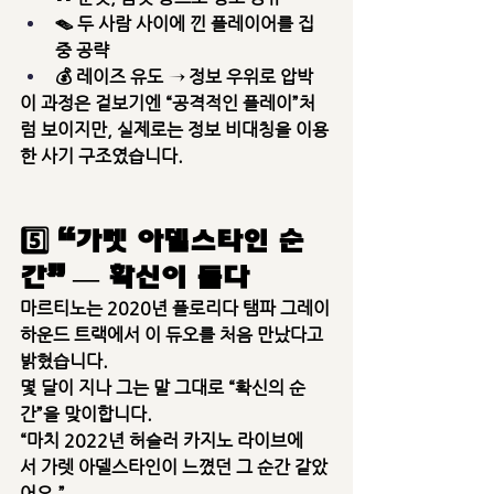
🪤 
두 사람 사이에 낀 플레이어를 집
중 공략
💰 레이즈 유도 → 정보 우위로 압박
이 과정은 겉보기엔 “공격적인 플레이”처
럼 보이지만, 실제로는 
정보 비대칭을 이용
한 사기 구조
였습니다.
5️⃣ “가렛 아델스타인 순
간” — 확신이 들다
마르티노는 2020년 플로리다 
탬파 그레이
하운드 트랙
에서 이 듀오를 처음 만났다고 
밝혔습니다.
몇 달이 지나 그는 말 그대로 
“확신의 순
간”
을 맞이합니다.
“마치 2022년 허슬러 카지노 라이브에
서 가렛 아델스타인이 느꼈던 그 순간 같았
어요.”