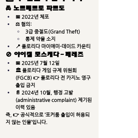
🚔 노르베르토 파르도
📅 
2022년 체포
⚖️ 혐의:
3급 중절도(Grand Theft)
통제 약물 소지
📍 
플로리다 마이애미-데이드 카운티
🚫 야이켈 모스케다-페레즈
📅 
2025년 7월 12일
🏛️ 
플로리다 게임 규제 위원회
(FGCB)
 👉 
플로리다 전 카지노 영구 
출입 금지
📄 2024년 10월, 
행정 고발
(administrative complaint)
 제기된 
이력 있음
즉, 👉 
공식적으로 ‘포커룸 출입이 허용되
지 않는 인물’
입니다.