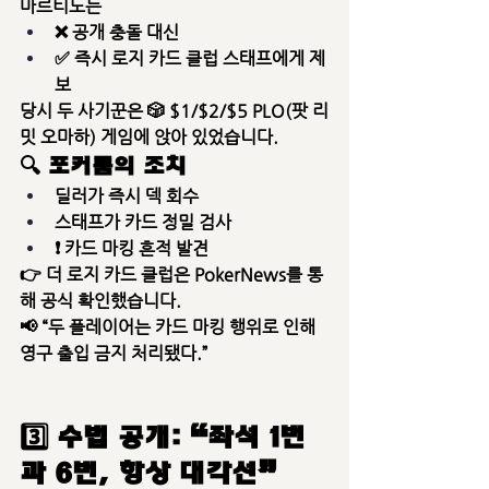
마르티노는
❌ 공개 충돌 대신
✅ 
즉시 로지 카드 클럽 스태프에게 제
보
당시 두 사기꾼은 🎲 
$1/$2/$5 PLO(팟 리
밋 오마하)
 게임에 앉아 있었습니다.
🔍 포커룸의 조치
딜러가 
즉시 덱 회수
스태프가 카드 
정밀 검사
❗ 
카드 마킹 흔적 발견
👉 더 로지 카드 클럽은 
PokerNews를 통
해 공식 확인
했습니다.
📢 
“두 플레이어는 카드 마킹 행위로 인해 
영구 출입 금지 처리됐다.”
3️⃣ 수법 공개: “좌석 1번
과 6번, 항상 대각선”