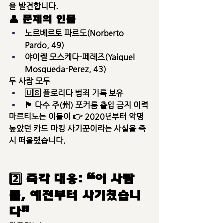
을 발견합니다.
👤 문제의 인물
노르베르토 파르도(Norberto 
Pardo, 49)
야이켈 모스케다-페레즈(Yaiquel 
Mosqueda-Perez, 43)
두 사람 모두
🇺🇸 
플로리다 범죄 기록 보유
🏴 
다수 주(州) 포커룸 출입 금지 이력
마르티노는 이들이 👉 
2020년부터 악명 
높았던 카드 마킹 사기꾼
이라는 사실을 즉
시 떠올렸습니다.
2️⃣ 즉각 대응: “이 사람
들, 예전부터 사기쳤습니
다”