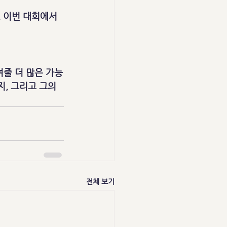
 이번 대회에서
여줄 더 많은 가능
, 그리고 그의 
전체 보기