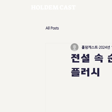
HOLDEM CAST
All Posts
홀덤캐스트
2024년 
전설 속 
플러시