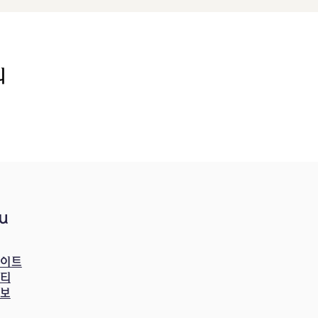
 하이랜드 대격돌! 2주간
지는 아시아 포커 축제 완
석 🔥🎰
티
u
이트
티
보