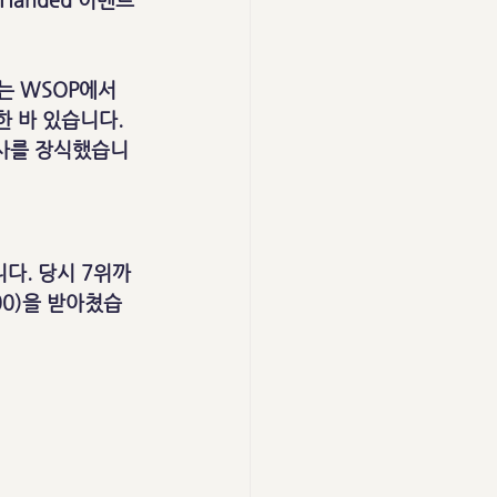
는 WSOP에서
 바 있습니다. 
역사를 장식했습니
다. 당시 7위까
00)을 받아쳤습