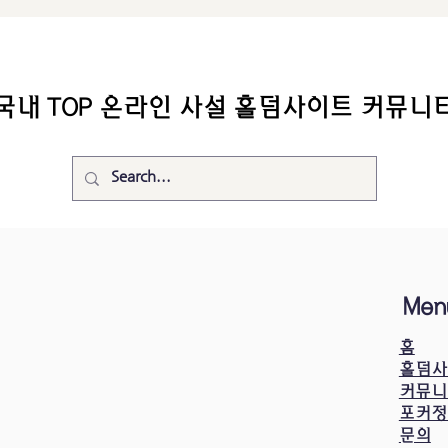
로지’ 급습 사건 전말! 합법과
겐팅
불법의 경계에서 벌어진 초대
펼쳐
HOLDEM CAST
형 충격 ♠️🚨
전 분
국내 TOP 온라인 사설 홀덤사이트 커뮤니
Men
홈
홀덤사
커뮤니
포커정
​문의