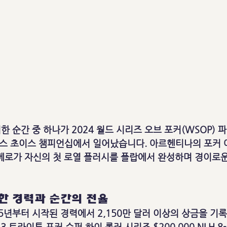
한 순간 중 하나가 2024 월드 시리즈 오브 포커(WSOP)
 딜러스 초이스 챔피언십에서 일어났습니다. 아르헨티나의 포커 
르베로가 자신의 첫 로열 플러시를 플랍에서 완성하며 경이로
한 경력과 순간의 전율
5년부터 시작된 경력에서 
2,150만 달러 이상의 상금을 기록
23 트라이튼 포커 슈퍼 하이 롤러 시리즈 $200,000 NLH 8