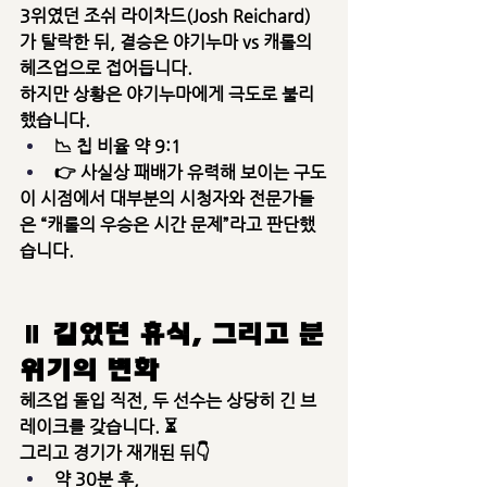
3위였던 
조쉬 라이차드(Josh Reichard)
가 탈락한 뒤, 결승은 
야기누마 vs 캐롤
의 
헤즈업으로 접어듭니다.
하지만 상황은 야기누마에게 극도로 불리
했습니다.
📉 
칩 비율 약 9:1
👉 사실상 패배가 유력해 보이는 구도
이 시점에서 대부분의 시청자와 전문가들
은 “캐롤의 우승은 시간 문제”라고 판단했
습니다.
⏸️ 길었던 휴식, 그리고 분
위기의 변화
헤즈업 돌입 직전, 두 선수는 
상당히 긴 브
레이크
를 갖습니다. ⏳
그리고 경기가 재개된 뒤👇
약 
30분 후
,