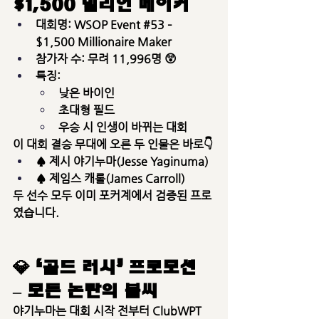
$1,500 밀리언 메이커
대회명:
 WSOP Event 
#53
 – 
$1,500 Millionaire Maker
참가자 수:
 무려 
11,996명
 😲
특징:
낮은 바이인
초대형 필드
우승 시 인생이 바뀌는 대회
이 대회 결승 무대에 오른 두 인물은 바로👇
♠️ 
제시 야기누마(Jesse Yaginuma)
♠️ 
제임스 캐롤(James Carroll)
두 선수 모두 이미 
포커계에서 검증된 프로
였습니다.
💎 ‘골드 러시’ 프로모션 
– 모든 논란의 불씨
야기누마는 대회 시작 전부터 
ClubWPT 