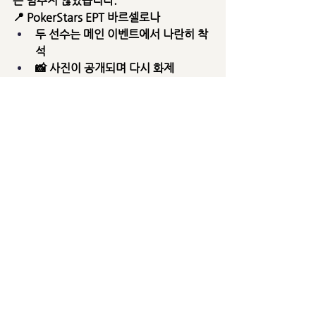
는 멈추지 않았습니다.
📍 
PokerStars EPT 바르셀로나
두 선수는 
메인 이벤트에서 나란히 착
석
📸 사진이 공개되며 다시 화제
👉 WSOP 외 대회에서는 두 선수 모두 
2025년 내내 활동 지속
🏁 마무리 – 영웅인가, 악
역인가
결국 이 사건은 이렇게 남았습니다.
🏆 브레이슬릿 ❌
💰 상금과 보너스 ✔️
📚 포커 역사에 
지워지지 않을 한 페이
지
제시 야기누마 & 제임스 캐롤
은
누군가에겐 🦸 영웅