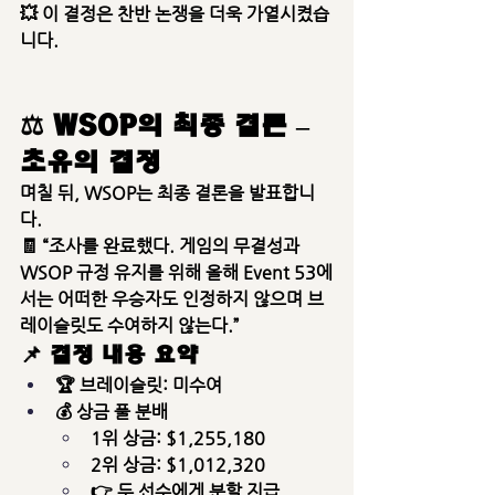
💥 이 결정은 찬반 논쟁을 더욱 가열시켰습
니다.
⚖️ WSOP의 최종 결론 – 
초유의 결정
며칠 뒤, WSOP는 최종 결론을 발표합니
다.
🧾 “조사를 완료했다. 게임의 무결성과 
WSOP 규정 유지를 위해 
올해 Event 53에
서는 어떠한 우승자도 인정하지 않으며 브
레이슬릿도 수여하지 않는다.
”
📌 결정 내용 요약
🏆 
브레이슬릿: 미수여
💰 
상금 풀 분배
1위 상금: $1,255,180
2위 상금: $1,012,320
👉 
두 선수에게 분할 지급