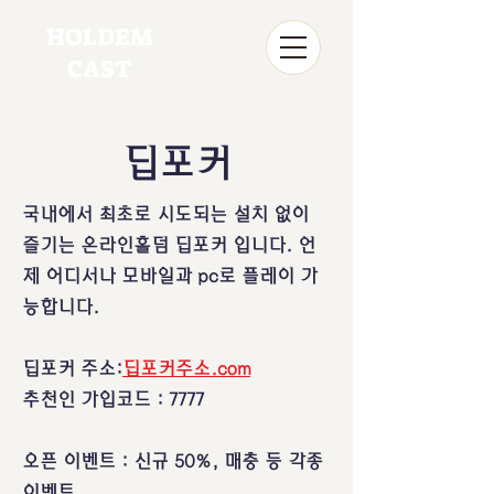
HOLDEM
CAST
딥포커
국내에서 최초로 시도되는 설치 없이
즐기는 온라인홀덤 딥포커 입니다. 언
제 어디서나 모바일과 pc로 플레이 가
능합니다.
딥포커 주소:
딥포커주소.com
추천인 가입코드 : 7777
오픈 이벤트 : 신규 50%, 매충 등 각종
이벤트