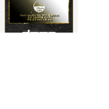
HOLDEM
CAST
국내 TOP 온라인 사설 홀덤사이
트 커뮤니티